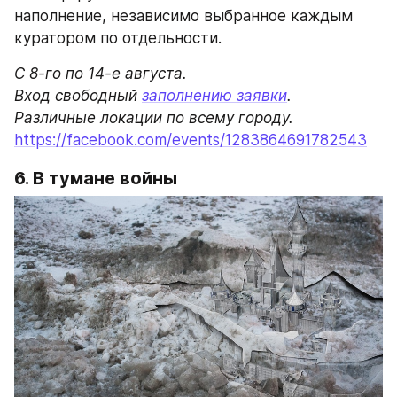
наполнение, независимо выбранное каждым 
куратором по отдельности.
С 8-го по 14-е августа.

Вход свободный 
заполнению заявки
.

https://facebook.com/events/1283864691782543
6. В тумане войны