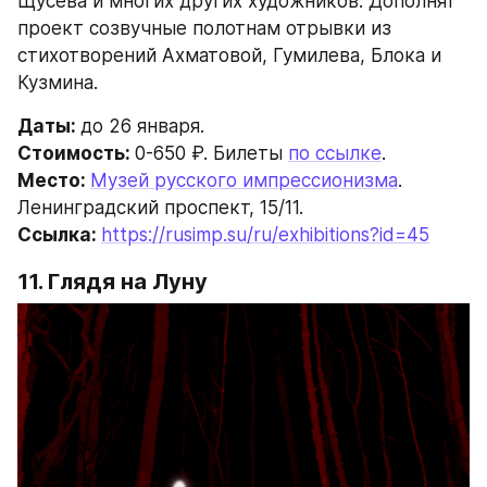
Щусева и многих других художников. Дополнят 
проект созвучные полотнам отрывки из 
стихотворений Ахматовой, Гумилева, Блока и 
Кузмина.
Даты: 
до 26 января.
Стоимость: 
0-650 ₽. Билеты 
по ссылке
.
Место: 
Музей русского импрессионизма
. 
Ленинградский проспект, 15/11.
Ссылка: 
https://rusimp.su/ru/exhibitions?id=45
11. Глядя на Луну