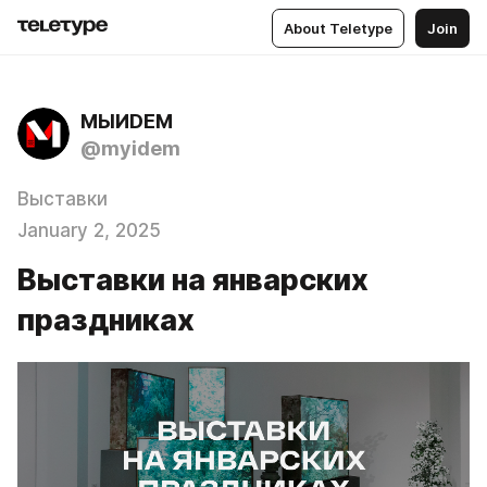
About Teletype
Join
МЫИDЕМ
@myidem
Выставки
January 2, 2025
Выставки на январских
праздниках