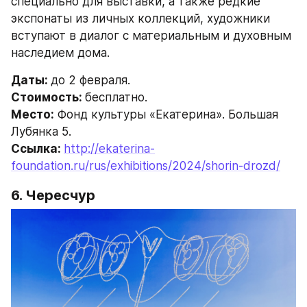
специально для выставки, а также редкие 
экспонаты из личных коллекций, художники 
вступают в диалог с материальным и духовным 
наследием дома.
Даты: 
до 2 февраля.
Стоимость: 
бесплатно.
Место:
 Фонд культуры «Екатерина». Большая 
Лубянка 5.
Ссылка: 
http://ekaterina-
foundation.ru/rus/exhibitions/2024/shorin-drozd/
6. Чересчур