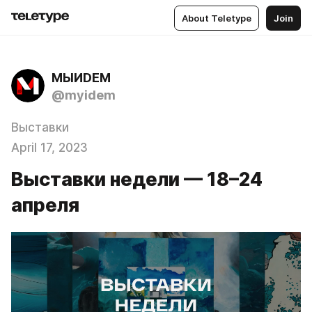
About Teletype
Join
МЫИDЕМ
@myidem
Выставки
April 17, 2023
Выставки недели — 18–24
апреля