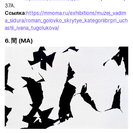
37А.
Ссылка
:
https://mmoma.ru/exhibitions/muzej_vadim
a_sidura/roman_golovko_skrytye_kategoriibrpri_uch
astii_ivana_tugolukova/
6. 間 (МА)