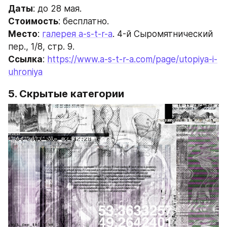
Даты
: до 28 мая.
Стоимость
: бесплатно.
Место
: 
галерея a-s-t-r-a
. 4-й Сыромятнический 
пер., 1/8, стр. 9.
Ссылка
: 
https://www.a-s-t-r-a.com/page/utopiya-i-
uhroniya
5. Скрытые категории