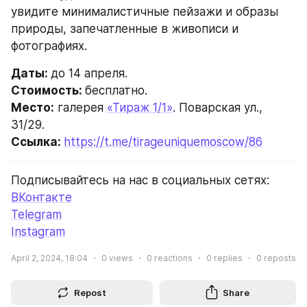
увидите минималистичные пейзажи и образы 
природы, запечатленные в живописи и 
фотографиях.
Даты: 
до 14 апреля.
Стоимость: 
бесплатно.
Место:
 галерея 
«Тираж 1/1»
. Поварская ул., 
31/29.
Ссылка: 
https://t.me/tirageuniquemoscow/86
Подписывайтесь на нас в социальных сетях:
ВКонтакте
Telegram
Instagram
April 2, 2024, 18:04
0
views
0
reactions
0
replies
0
reposts
Repost
Share