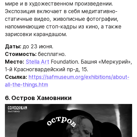
мире и в художественном произведении. 
Экспозиция включает в себя медитативно-
статичные видео, живописные фотографии, 
напоминающие стоп-кадры из кино, а также 
зарисовки карандашом.
Даты: 
до 23 июня.
Стоимость: 
бесплатно.
Место:
Stella Art
 Foundation. Башня «Меркурий», 
1-й Красногвардейский пр-д, 15.
Ссылка: 
https://safmuseum.org/exhibitions/about-
all-the-things.htm
6. Остров Хамовники