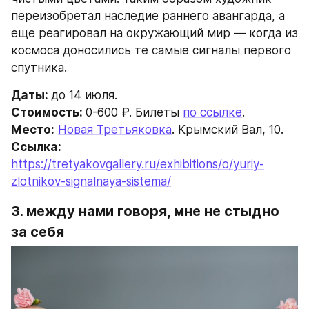
переизобретал наследие раннего авангарда, а 
еще реагировал на окружающий мир — когда из 
космоса доносились те самые сигналы первого 
спутника.
Даты: 
до 14 июля.
Стоимость: 
0-600 ₽. Билеты 
по ссылке
.
Место:
Новая Третьяковка
. Крымский Вал, 10.
Ссылка: 
https://tretyakovgallery.ru/exhibitions/o/yuriy-
zlotnikov-signalnaya-sistema/
3. между нами говоря, мне не стыдно 
за себя