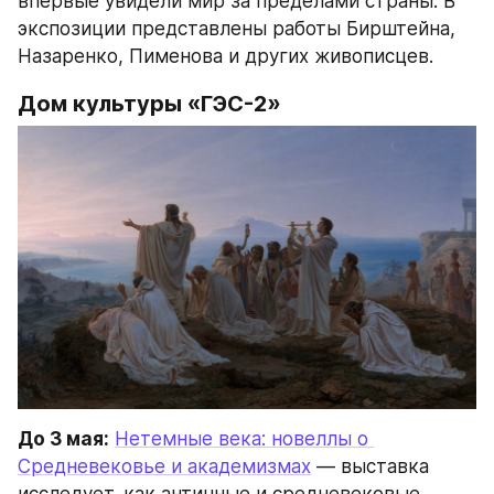
впервые увидели мир за пределами страны. В 
экспозиции представлены работы Бирштейна, 
Назаренко, Пименова и других живописцев.
Дом культуры «ГЭС-2»
До 3 мая:
Нетемные века: новеллы о 
Средневековье и академизмах
 — выставка 
исследует, как античные и средневековые 