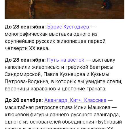
До 28 сентября:
Борис Кустодиев
 — 
монографическая выставка одного из 
крупнейших русских живописцев первой 
четверти XX века.
До 28 сентября: 
Путь на восток
 — выставку 
наполнили живописью и графикой Беатрисы 
Сандомирской, Павла Кузнецова и Кузьмы 
Петрова-Водкина, в которых вы увидите степи, 
вереницы караванов и цветение граната.
До 26 октября:
Авангард. Китч. Классика
 — 
масштабная ретроспектива Ильи Машкова — 
ключевой фигуры раннего русского авангарда, 
одного из основателей объединения «Бубновый 
валет» и лучших колористов в искусстве XX 