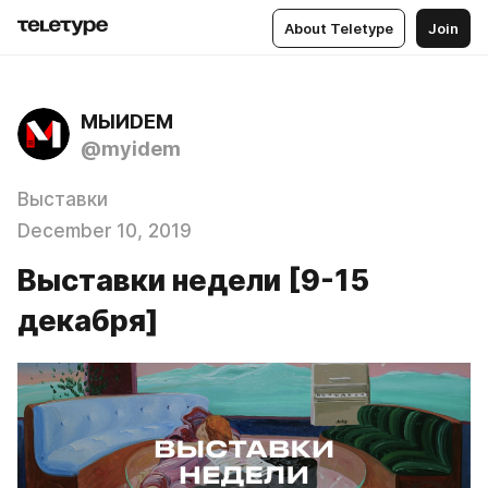
About Teletype
Join
МЫИDЕМ
@myidem
Выставки
December 10, 2019
Выставки недели [9-15
декабря]