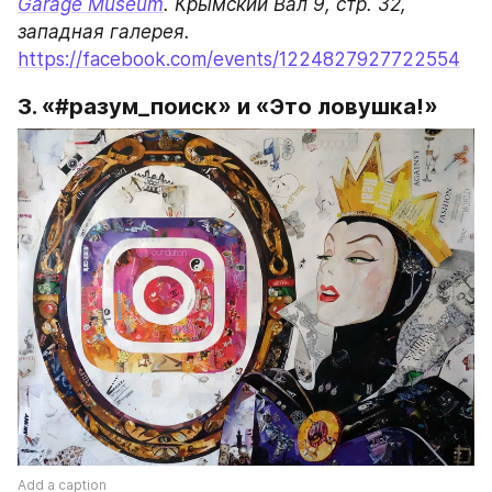
Garage Museum
. Крымский Вал 9, стр. 32, 
https://facebook.com/events/1224827927722554
3. «#разум_поиск» и «Это ловушка!»
Add a caption