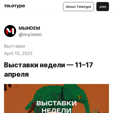
About Teletype
Join
МЫИDЕМ
@myidem
Выставки
April 10, 2023
Выставки недели — 11–17
апреля