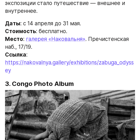
экспозиции стало путешествие — внешнее и 
внутреннее.
Даты
: с 14 апреля до 31 мая.
Стоимость
: бесплатно.
Место
: 
галерея «Наковальня»
. Пречистенская 
наб., 17/19.
Ссылка
: 
https://nakovalnya.gallery/exhibitions/zabuga_odyss
ey
3. Congo Photo Album