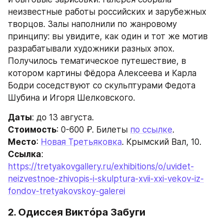
неизвестные работы российских и зарубежных 
творцов. Залы наполнили по жанровому 
принципу: вы увидите, как один и тот же мотив 
разрабатывали художники разных эпох. 
Получилось тематическое путешествие, в 
котором картины Фёдора Алексеева и Карла 
Бодри соседствуют со скульптурами Федота 
Шубина и Игоря Шелковского.
Даты
: до 13 августа.
Стоимость
: 0-600 ₽. Билеты 
по ссылке
.
Место
: 
Новая Третьяковка
. Крымский Вал, 10.
Ссылка
: 
https://tretyakovgallery.ru/exhibitions/o/uvidet-
neizvestnoe-zhivopis-i-skulptura-xvii-xxi-vekov-iz-
fondov-tretyakovskoy-galerei
2. Одиссея Виктóра Забуги