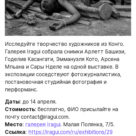
Исследуйте творчество художников из Конго. 
Галерея Iragui собрала снимки Арлетт Башизи, 
Годелив Касангати, Эммануэля Кото, Арсена 
Мпьана и Сары Нделе на одной выставке. В 
экспозиции соседствуют фотожурналистика, 
постановочная студийная фотография и 
перформанс.
Даты
: до 14 апреля.
Стоимость
: бесплатно, ФИО присылайте на 
почту contact@iragui.com.
Место
: 
галерея Iragui
. Малая Полянка, 7/5.
Ссылка
: 
https://iragui.com/ru/exhibitions/29