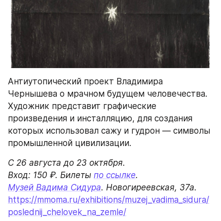
Антиутопический проект Владимира 
Чернышева о мрачном будущем человечества. 
Художник представит графические 
произведения и инсталляцию, для создания 
которых использовал сажу и гудрон — символы 
промышленной цивилизации.
С 26 августа до 23 октября.

Вход: 150 ₽. Билеты 
по ссылке
Музей Вадима Сидура
https://mmoma.ru/exhibitions/muzej_vadima_sidura/
poslednij_chelovek_na_zemle/