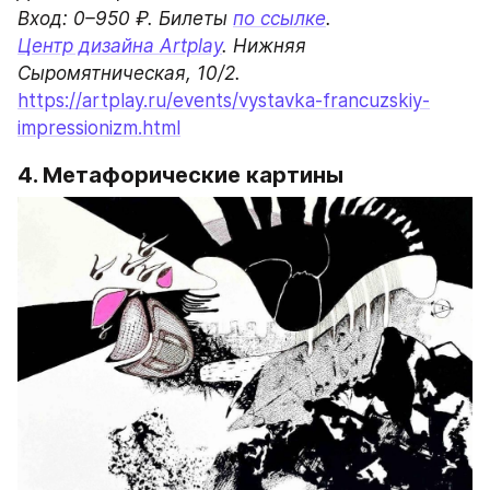
Вход: 0–950 ₽. Билеты 
по ссылке
Центр дизайна Artplay
. Нижняя 
https://artplay.ru/events/vystavka-francuzskiy-
impressionizm.html
4. Метафорические картины