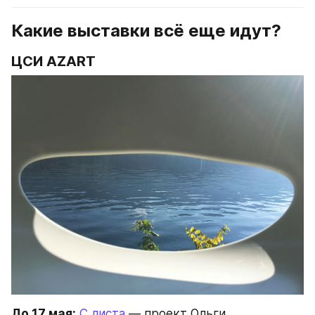
Какие выставки всё еще идут?
ЦСИ AZART
До 17 мая:
С листа
 — проект Ольги 