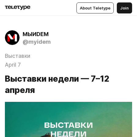
About Teletype
Join
МЫИDЕМ
@myidem
Выставки
April 7
Выставки недели — 7–12
апреля