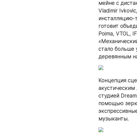
мейне с диста
Vladimir Ivkov
инсталляцию-т
готовит объеди
Poima, VTOL, 
«Механический
стало больше 
деревянным н
Концепция сце
акустическим 
студией Dreaml
помощью зерка
экспрессивные 
музыканты.