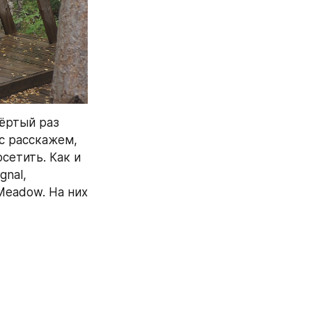
ёртый раз 
 расскажем, 
етить. Как и 
nal, 
Meadow. На них 