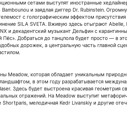
нционными сетами выступят иностранные хедлайнер
ic, Bambounou и заядлая диггер Dr. Rubinstein. Огром
елемост с голографическим эффектом присутствия д
нение SILA SVETA. Вживую здесь отыграют Abelle, PTU
IFNX и декадентский музыкант Дельфин с карантинн
 Пёс». Добраться до танцпола будет просто — в этом
удобных дорожек, а центральную часть главной сце
астилом.
ны Meadow, которая обладает уникальным природн
ландшафтом, в этом году разрабатывается междуна
aser. Здесь будет выстроена красивая геометрия све
льных отражений. На Meadow выступит метафоричн
Shortparis, мелодичная Kedr Livanskiy и другие оте