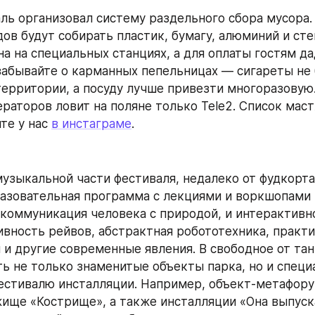
ль организовал систему раздельного сбора мусора. 
ов будут собирать пластик, бумагу, алюминий и стек
на на специальных станциях, а для оплаты гостям да
забывайте о карманных пепельницах — сигареты не 
территории, а посуду лучше привезти многоразовую.
раторов ловит на поляне только Tele2. Список маст
те у нас 
в инстаграме
.
узыкальной части фестиваля, недалеко от фудкорта,
азовательная программа с лекциями и воркшопами 
 коммуникация человека с природой, и интерактивное
вность рейвов, абстрактная робототехника, практи
 и другие современные явления. В свободное от тан
ь не только знаменитые объекты парка, но и специа
естивалю инсталляции. Например, объект-метафору п
ище «Кострище», а также инсталляции «Она выпуска