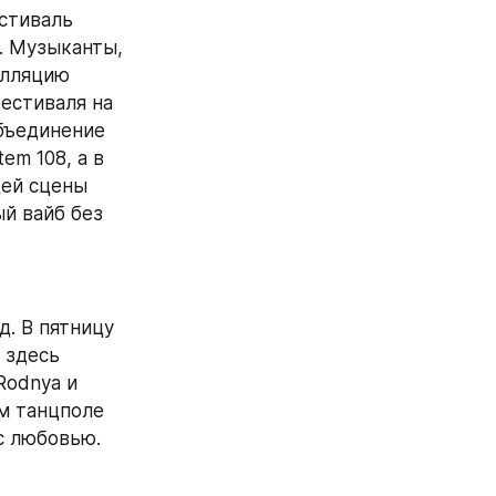
стиваль 
. Музыканты, 
лляцию 
естиваля на 
бъединение 
m 108, а в 
ей сцены 
 вайб без 
. В пятницу 
здесь 
odnya и 
м танцполе 
с любовью.