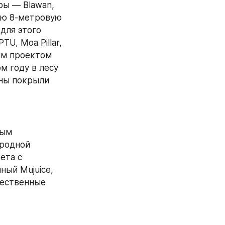
ы — Blawan, 
ную 8-метровую 
ля этого 
, Moa Pillar, 
ым проектом 
 году в лесу 
ны покрыли 
ым 
родной 
та с 
ый Mujuice, 
чественные 