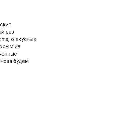
ские 
й раз 
ma, о вкусных 
орым из 
ченные 
снова будем 