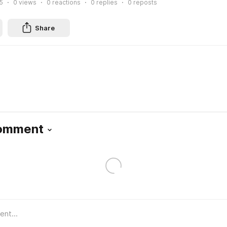
5
0
views
0
reactions
0
replies
0
reposts
Share
Comment