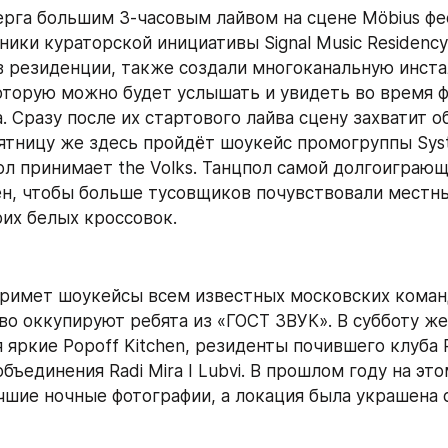
рга большим 3-часовым лайвом на сцене Möbius фе
ники кураторской инициативы Signal Music Residency
 резиденции, также создали многоканальную инста
оторую можно будет услышать и увидеть во время ф
. Сразу после их стартового лайва сцену захватит о
пятницу же здесь пройдёт шоукейс промогруппы Syste
ол принимает the Volks. Танцпол самой долгоиграющ
н, чтобы больше тусовщиков почувствовали местный
оих белых кроссовок.
примет шоукейсы всем известных московских команд
во оккупируют ребята из «ГОСТ ЗВУК». В субботу же 
 яркие Popoff Kitchen, резиденты почившего клуба R
бъединения Radi Mira I Lubvi. В прошлом году на это
чшие ночные фотографии, а локация была украшена 