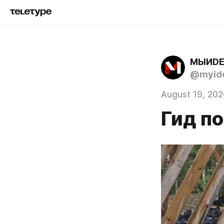
МЫИD
@myid
August 19, 202
Гид п