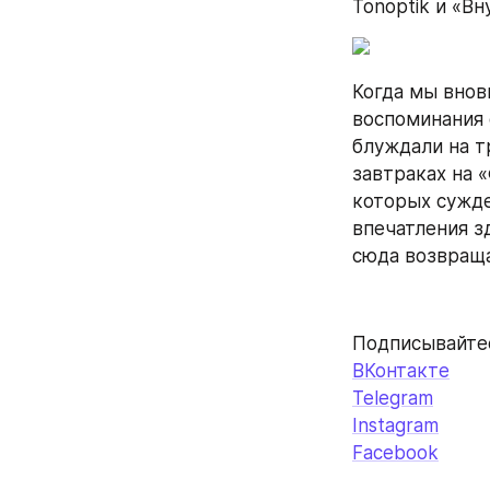
Tonoptik и «В
Когда мы внов
воспоминания 
блуждали на тр
завтраках на 
которых сужде
впечатления зд
сюда возвраща
Подписывайтесь
ВКонтакте
Telegram
Instagram
Facebook