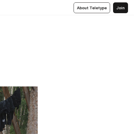
About Teletype
Join