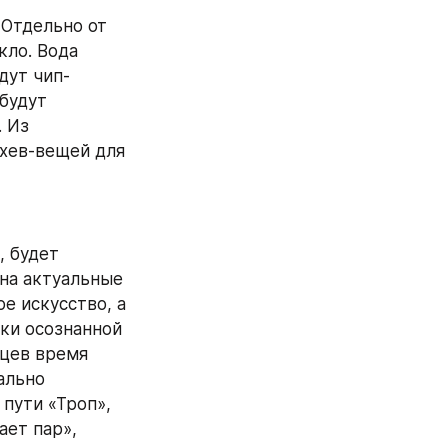
Отдельно от 
ло. Вода 
дут чип-
будут 
 Из 
хев-вещей для 
 будет 
на актуальные 
 искусство, а 
ки осознанной 
цев время 
льно 
ути «Троп», 
ет пар», 