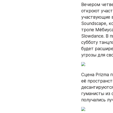
Вечером четве
откроют участ
участвующие в
Soundscape, к
тропе Мёбиуса
Slowdance. В 
субботу танцп
будет расшире
угрозы для св
Сцена Prizma 
её пространст
десантируются
гуманисты из о
получались лу