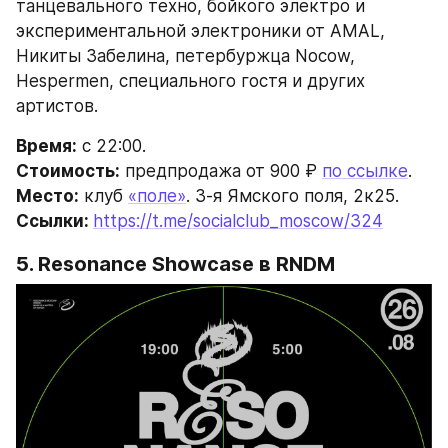
танцевального техно, бойкого электро и 
экспериментальной электроники от AMAL, 
Никиты Забелина, петербуржца Nocow, 
Hespermen, специального гостя и других 
артистов.
Время:
 с 22:00.
Стоимость:
 предпродажа от 900 ₽ 
по ссылке
.
Место:
 клуб 
«поле»
. 3-я Ямского поля, 2к25.
Ссылки: 
https://t.me/socialclub_moscow/324
5. 
Resonance Showcase
 в RNDM