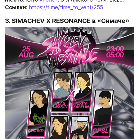
Ссылки: 
https://t.me/time_to_vent/255
3. 
SIMACHEV X RESONANCE
 в «Симаче»