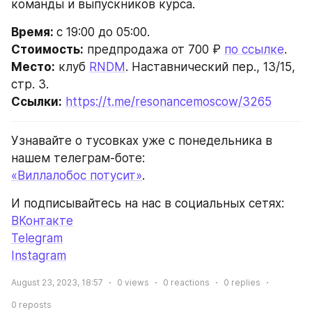
команды и выпускников курса.
Время: 
с 19:00 до 05:00.
Стоимость:
 предпродажа от 700 ₽ 
по ссылке
.
Место:
 клуб 
RNDM
. Наставнический пер., 13/15, 
стр. 3.
Ссылки:
https://t.me/resonancemoscow/3265
Узнавайте о тусовках уже с понедельника в 
нашем телеграм-боте:
«Виллалобос потусит»
.
И подписывайтесь на нас в социальных сетях:
ВКонтакте
Telegram
Instagram
August 23, 2023, 18:57
0
views
0
reactions
0
replies
0
reposts