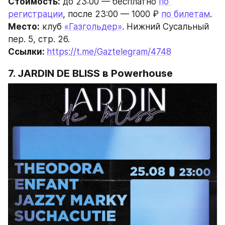
Стоимость:
 до 23:00 — бесплатно 
по 
регистрации
, после 23:00 — 1000 ₽ 
по билетам
.
Место:
 клуб 
«Газгольдер»
. Нижний Сусальный 
пер. 5, стр. 26.
Ссылки: 
https://t.me/Gaztelegram/4748
7. JARDIN DE BLISS в Powerhouse