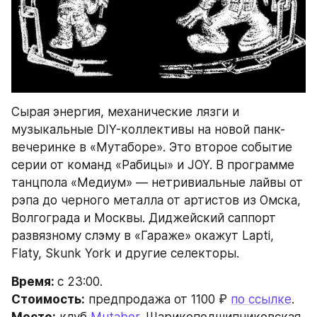
Сырая энергия, механические лязги и 
музыкальные DIY-коллективы на новой панк-
вечеринке в «Мутаборе». Это второе событие 
серии от команд «Рабицы» и JOY. В программе 
танцпола «Mедиум» — нетривиальные лайвы от 
рэпа до черного металла от артистов из Омска, 
Волгограда и Москвы. Диджейский саппорт 
развязному слэму в «Гараже» окажут Lapti, 
Flaty, Skunk York и другие селекторы.
Время: 
с 23:00.
Стоимость:
 предпродажа от 1100 ₽ 
по ссылке
.
Место:
 клуб 
Mutabor
. Шарикоподшипниковская, 