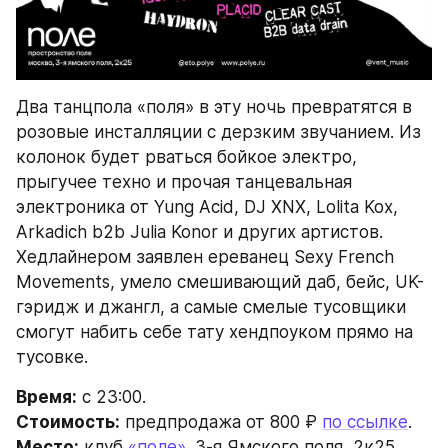
Два танцпола «поля» в эту ночь превратятся в 
розовые инсталляции с дерзким звучанием. Из 
колонок будет рваться бойкое электро, 
прыгучее техно и прочая танцевальная 
электроника от Yung Acid, DJ XNX, Lolita Kox, 
Arkadich b2b Julia Konor и других артистов. 
Хедлайнером заявлен ереванец Sexy French 
Movements, умело смешивающий даб, бейс, UK-
гэридж и джангл, а самые смелые тусовщики 
смогут набить себе тату хендпоуком прямо на 
тусовке.
Время:
 с 23:00.
Стоимость:
 предпродажа от 800 ₽ 
по ссылке
.
Место:
 клуб 
«поле»
. 3-я Ямского поля, 2к25.