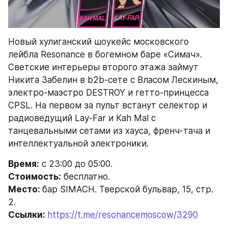
Новый хулиганский шоукейс московского 
лейбла Resonance в богемном баре «Симач». 
Светские интерьеры второго этажа займут 
Никита Забелин в b2b-сете с Власом Лескиным, 
электро-маэстро DESTROY и гетто-принцесса 
CPSL. На первом за пульт встанут селектор и 
радиоведущий Lay-Far и Kah Mal с 
танцевальными сетами из хауса, френч-тача и 
интеллектуальной электроники.
Время:
 с 23:00 до 05:00.
Стоимость:
 бесплатно.
Место: 
бар SIMACH. Тверской бульвар, 15, стр. 
2.
Ссылки: 
https://t.me/resonancemoscow/3290