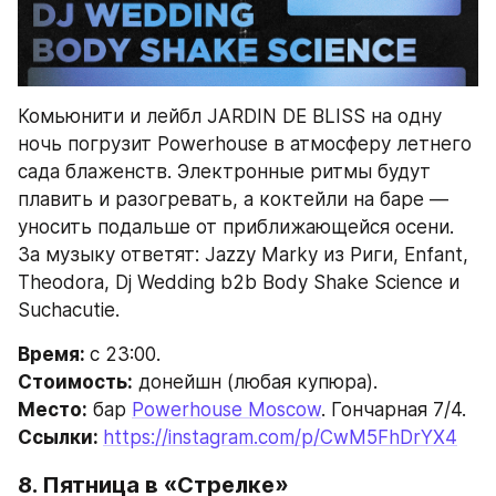
Комьюнити и лейбл JARDIN DE BLISS на одну 
ночь погрузит Powerhouse в атмосферу летнего 
сада блаженств. Электронные ритмы будут 
плавить и разогревать, а коктейли на баре — 
уносить подальше от приближающейся осени. 
За музыку ответят: Jazzy Marky из Риги, Enfant, 
Theodora, Dj Wedding b2b Body Shake Science и 
Suchacutie.
Время: 
с 23:00.
Стоимость:
 донейшн (любая купюра).
Место:
 бар 
Powerhouse Moscow
. Гончарная 7/4.
Ссылки: 
https://instagram.com/p/CwM5FhDrYX4
8. Пятница в «Стрелке»