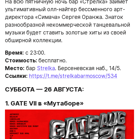
На всю пятничную ночь бар «Стрелка» займет 
ультимативный олл-найтер бессменного арт-
директора «Симача» Сергея Оранжа. Знаток 
разнообразной некоммерческой танцевальной 
музыки будет ставить золотые хиты из своей 
обширной коллекции.
Время:
 с 23:00.
Стоимость: 
бесплатно.
Место:
 бар 
Strelka
. Берсеневская наб., 14/5.
Ссылки: 
https://t.me/strelkabarmoscow/534
СУББОТА — 26 АВГУСТА:
1. 
GATE VII 
в «Мутаборе»