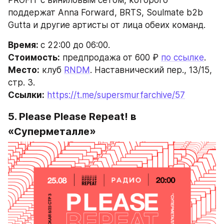
PROFIT с виниловым сетом, которого 
поддержат Anna Forward, BRTS, Soulmate b2b 
Gutta и другие артисты от лица обеих команд.
Время: 
с 22:00 до 06:00.
Стоимость:
 предпродажа от 600 ₽ 
по ссылке
.
Место:
 клуб 
RNDM
. Наставнический пер., 13/15, 
стр. 3.
Ссылки:
https://t.me/supersmurfarchive/57
5. 
Please Please Repeat!
 в 
«Суперметалле»