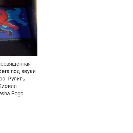
посвященная 
ers под звуки 
о. Рулить 
Кирилл 
asha Bogo.