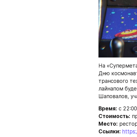
На «Супермета
Дню космонавт
трансового те
лайнапом буде
Шаповалов, уча
Время:
 с 22:00
Стоимость:
 п
Место:
 рестор
Ссылки: 
https