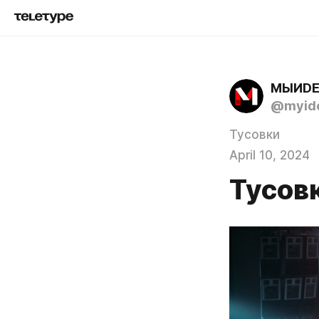
МЫИD
@myid
Тусовки
April 10, 2024
Тусов