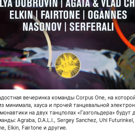
достная вечеринка команды Corpus One, на которой
з минимала, хауса и прочей танцевальной электрон
смонавтики на двух танцполах «Газгольдера» будут д
ды: Аgraba, D.A.L.I., Sergey Sanchez, Uhl Futurinkel, I
e, Elkin, Fairtone и другие.