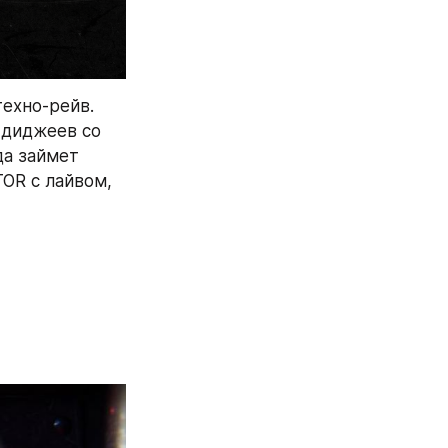
ехно-рейв. 
диджеев со 
а займет 
OR с лайвом, 