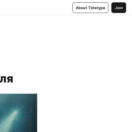
About Teletype
Join
еля