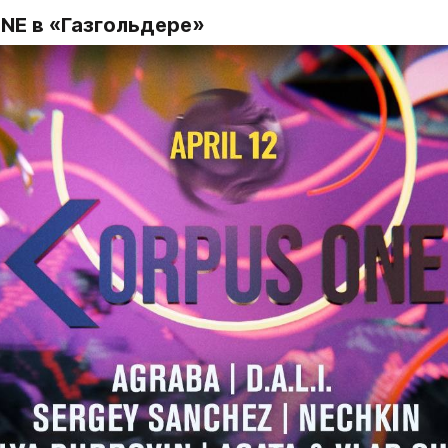
NE 
в «Газгольдере»