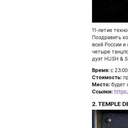
11-летие техн
Поздравить ко
всей России и 
четыре танцпо
дуэт HUSH & S
Время: 
с 23:00
Стоимость:
 п
Место:
 будет
Ссылки: 
https
2. TEMPLE D