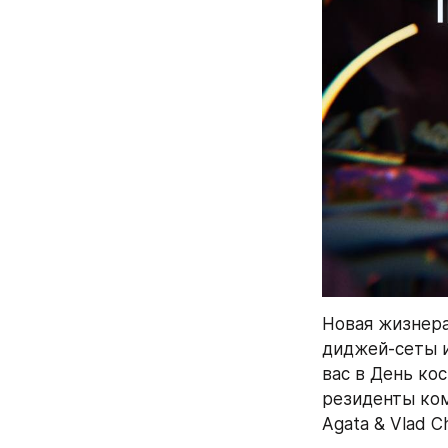
Новая жизнера
диджей-сеты и
вас в День ко
резиденты коман
Agata & Vlad Ch