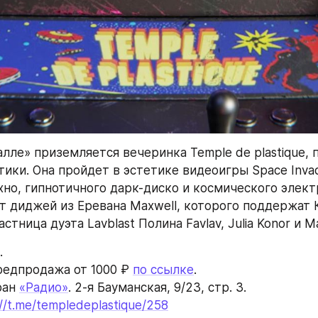
лле» приземляется вечеринка Temple de plastique, 
ики. Она пройдет в эстетике видеоигры Space Invad
хно, гипнотичного дарк-диско и космического электр
т диджей из Еревана Maxwell, которого поддержат 
стница дуэта Lavblast Полина Favlav, Julia Konor и M
.
редпродажа от 1000 ₽ 
по ссылке
.
ан 
«Радио»
. 2-я Бауманская, 9/23, стр. 3.
://t.me/templedeplastique/258