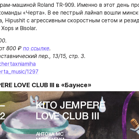
рам-машиной Roland TR-909. Именно в этот день про
команды «Черта». В ее пестрый лайнап вошли минск
a, Hipushit с агрессивным скоростным сетом и рези
 Xops и Bisolar.
0.

т 800 ₽ 
по ссылке
.

chertaxniamiha
erta_music/1297
ERE LOVE CLUB III
в «Баунсе»