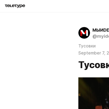
МЫИD
@myid
Тусовки
September 7, 
Тусов