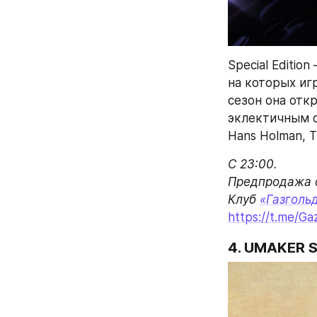
Special Editio
на которых игр
сезон она откр
эклектичным с
Hans Holman, Tu
С 23:00.

Предпродажа о
Клуб 
«Газголь
https://t.me/G
4. UMAKER 