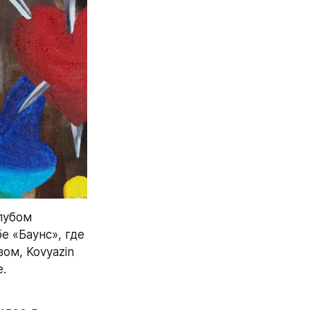
лубом 
 «Баунс», где 
м, Kovyazin 
e.