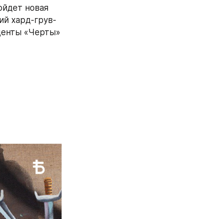
йдет новая 
ий хард-грув-
денты «Черты» 