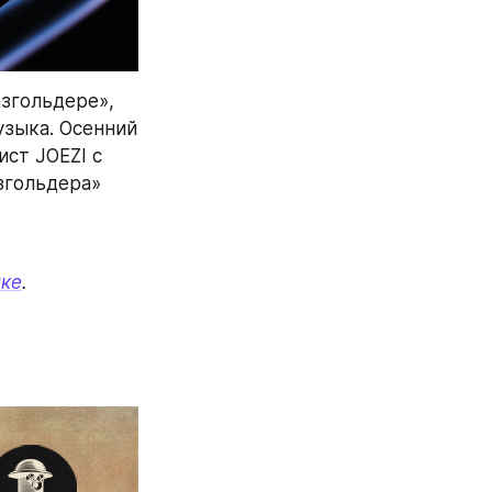
згольдере», 
зыка. Осенний 
ст JOEZI с 
гольдера» 
лке
.
