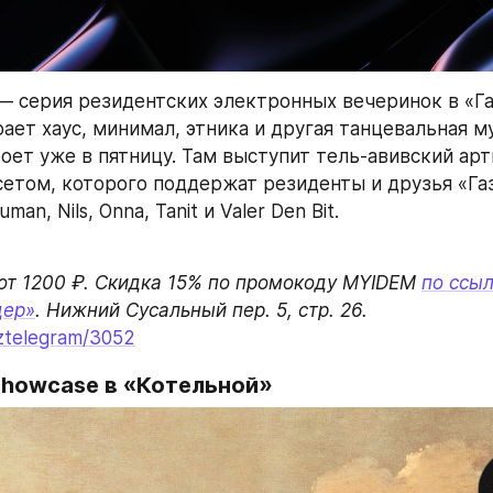
n — серия резидентских электронных вечеринок в «Га
ает хаус, минимал, этника и другая танцевальная му
оет уже в пятницу. Там выступит тель-авивский арти
етом, которого поддержат резиденты и друзья «Газ
man, Nils, Onna, Tanit и Valer Den Bit.
т 1200 ₽. Скидка 15% по промокоду MYIDEM 
по ссы
дер»
. Нижний Сусальный пер. 5, стр. 26. 
aztelegram/3052
Showcase в «Котельной»