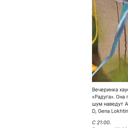
Вечеринка хау
«Радуга». Она
шум наведут А
D, Gena Lokhti
C 21:00.
