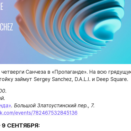
четверги Санчеза в «Пропаганде». На всю грядущую
йку займут Sergey Sanchez, D.A.L.I. и Deep Square.
0.

.

нда»
ook.com/events/782467532845136
9 СЕНТЯБРЯ: