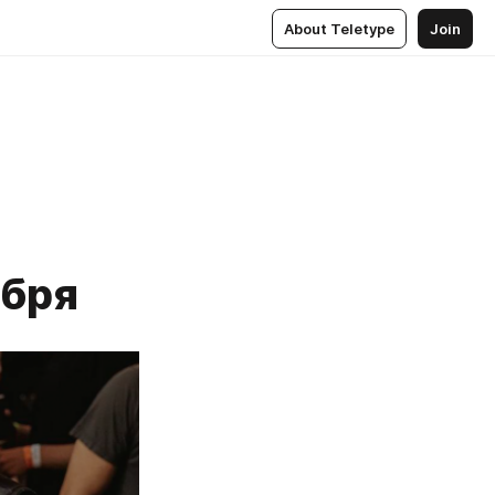
About Teletype
Join
ября