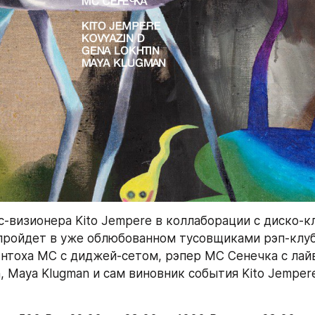
с-визионера Kito Jempere в коллаборации с диско-к
 пройдет в уже облюбованном тусовщиками рэп-клубе
нтоха МС с диджей-сетом, рэпер MC Сенечка с лайво
n, Maya Klugman и сам виновник события Kito Jemper