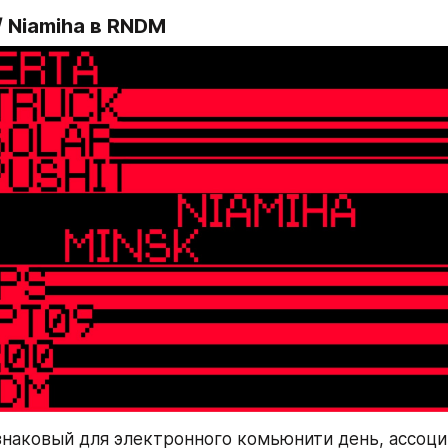
/ Niamiha в RNDM
знаковый для электронного комьюнити день, ассоци