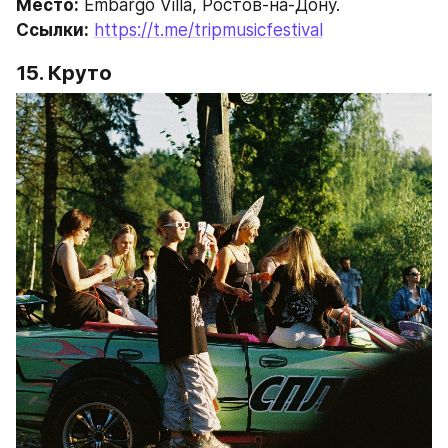
Место:
 Embargo Villa, Ростов-на-Дону.
Ссылки:
https://t.me/tripmusicfestival
15. Круто