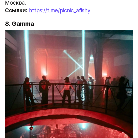
Москва.
Ссылки:
https://t.me/picnic_afishy
8. Gamma