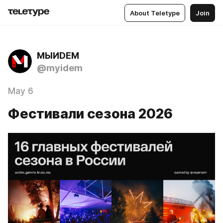
About Teletype
Join
МЫИDЕМ
@myidem
May 6
Фестивали сезона 2026