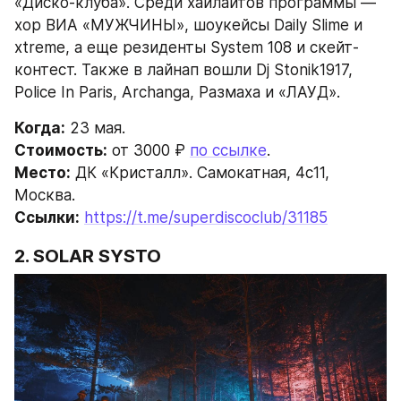
«Диско-клуба». Среди хайлайтов программы — 
хор ВИА «МУЖЧИНЫ», шоукейсы Daily Slime и 
xtreme, а еще резиденты System 108 и скейт-
контест. Также в лайнап вошли Dj Stonik1917, 
Police In Paris, Archanga, Размаха и «ЛАУД».
Когда:
 23 мая.
Стоимость:
 от 3000 ₽ 
по ссылке
.
Место:
 ДК «Кристалл». Самокатная, 4с11, 
Москва.
Ссылки:
https://t.me/superdiscoclub/31185
2. SOLAR SYSTO