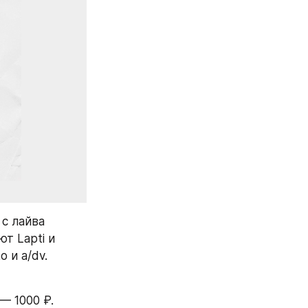
с лайва 
 Lapti и 
 и a/dv.
— 1000 ₽.