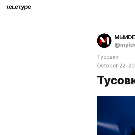
МЫИD
@myid
Тусовки
October 22, 2
Тусов