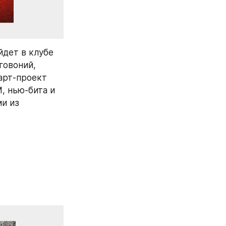
дет в клубе 
овоний, 
арт-проект 
 нью-бита и 
и из 