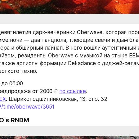
девятилетия дарк-вечеринки Oberwave, которая прой
мме ночи — два танцпола, тлеющие свечи и дым благ
ера и обширный лайнап. В него вошли аутентичный 
лайвом, резиденты Oberwave с музыкой на стыке EBM,
 также артисты формации Dekadance с диджей-сетам
есткого техно.
 до 06:00.
редпродажа от 2000 ₽ 
по ссылке
.
EX
. Шарикоподшипниковская, 13, стр. 32.
://t.me/oberwave/3651
O
 в RNDM