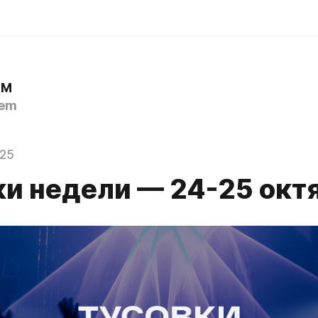
ЕМ
em
025
ки недели — 24-25 окт