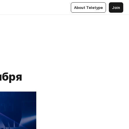
About Teletype
Join
ября