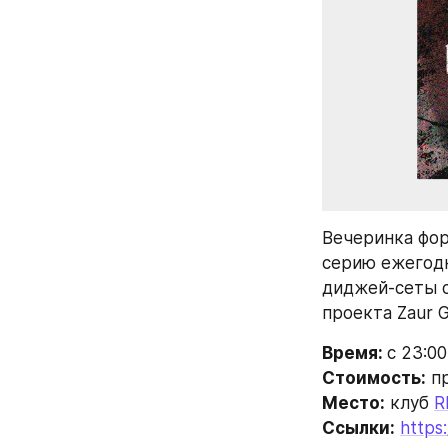
Вечеринка фор
серию ежегодн
диджей-сеты от 
проекта Zaur G
Время: 
с 23:00
Стоимость:
 п
Место:
 клуб 
R
Ссылки:
https