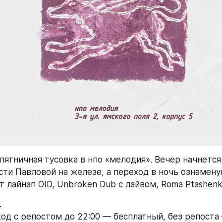
пятничная тусовка в нпо «мелодия». Вечер начнется 
ти Павловой на железе, а переход в ночь ознаменуют
ят лайнап OID, Unbroken Dub с лайвом, Roma Ptashenko
.
ход с репостом до 22:00 — бесплатный, без репоста 