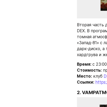
Вторая часть 
DEX. В програ
томная атмосф
«Запад-81» с 
дарк-диско, а
хардгрува и ж
Время: 
с 23:00
Стоимость:
 п
Место:
 клуб 
D
Ссылки: 
https
2. 
VAMPATM