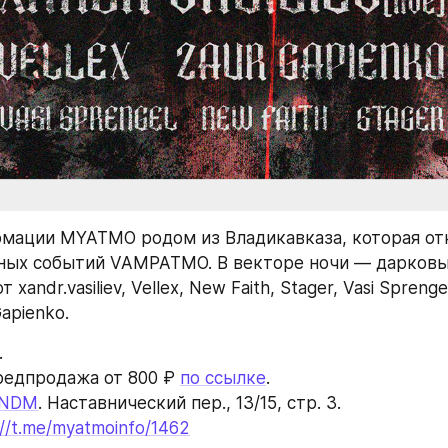
мации MYATMO родом из Владикавказа, которая отк
ых событий VAMPATMO. В векторе ночи — дарковые
xandr.vasiliev, Vellex, New Faith, Stager, Vasi Sprenge
apienko.
.
редпродажа от 800 ₽ 
по ссылке
.
NDM
. Наставнический пер., 13/15, стр. 3.
://t.me/myatmoinfo/1462