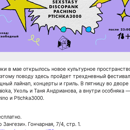
нки в мае открылось новое культурное пространств
о этому поводу здесь пройдет трехдневный фестиваль
ный лайнап, концерты и гриль. В пятницу во дворе 
ioka, Уколь и Таня Андрианова, а внутри особняка — 
hino и Ptichka3000.
есплатно.
 Зангези». Гончарная, 7/4, стр. 1.