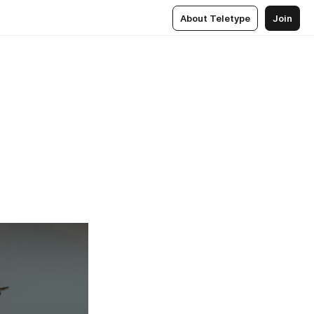
About Teletype
Join