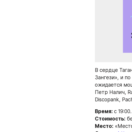
В сердце Тага
Зангези», и п
ожидается мощ
Петр Налич, Ra
Discopank, Pac
Время: 
с 19:00.
Стоимость:
 б
Место:
 «Место