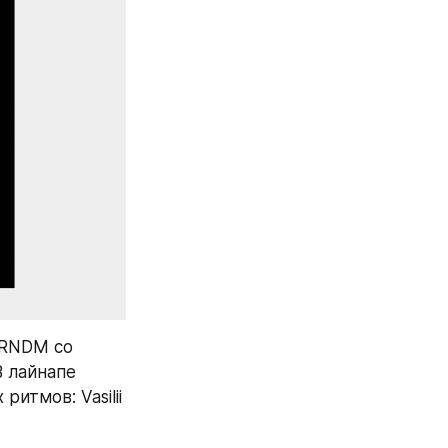
RNDM со 
 лайнапе 
тмов: Vasilii 