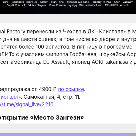
al Factory перенесли из Чехова в ДК «Кристалл» в М
 дня на шести сценах, в том числе во дворе и внутри
ретятся более 100 артистов. В пятницу в программе 
ЛИТ» с участием Филиппа Горбачева, шоукейсы Appl
сет американца DJ Assault, японец AOKI takamasa и д
редпродажа от 4900 ₽ 
по ссылке
. 
ристалл»
. Самокатная, 4, стр. 11.
//t.me/signal_live/2216
открытие «Место Зангези»