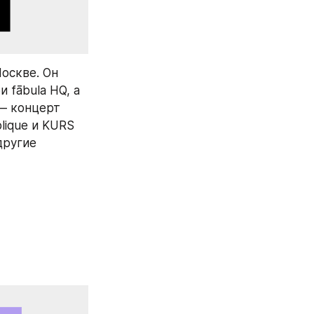
оскве. Он 
 fābula HQ, а 
— концерт 
ique и KURS 
ругие 