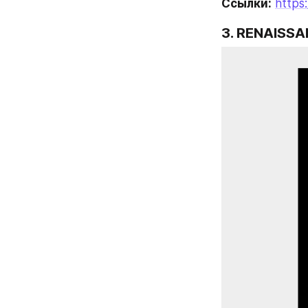
Ссылки:
https
3. 
RENAISSA