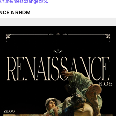
://t.me/mestozangezi/50
NCE 
в RNDM