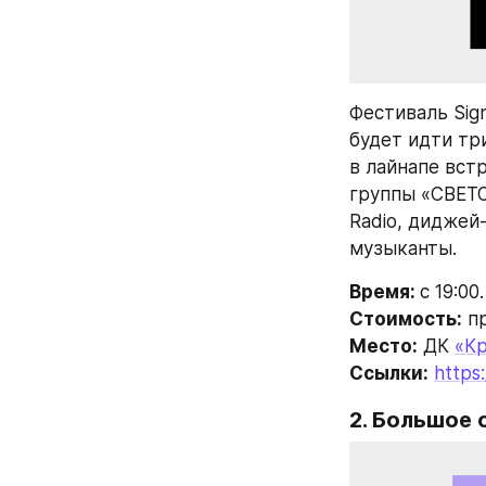
Фестиваль Sign
будет идти три
в лайнапе вст
группы «СВЕТО
Radio, диджей-
музыканты.
Время: 
с 19:00.
Стоимость:
 п
Место:
 ДК 
«К
Ссылки:
https:
2. 
Большое 