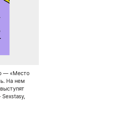
о — «Место 
. На нем 
выступят 
Sexstasy, 