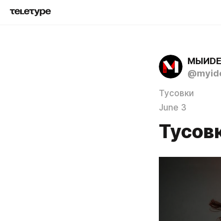
МЫИD
@myid
Тусовки
June 3
Тусов