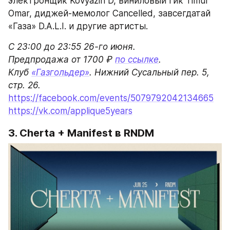
электронщик Kovyazin D, виниловый гик Timur 
Omar, диджей-мемолог Cancelled, завсегдатай 
«Газа» D.A.L.I. и другие артисты.
С 23:00 до 23:55 26-го июня.

Предпродажа от 1700 ₽ 
по ссылке
.

Клуб 
«Газгольдер»
. Нижний Сусальный пер. 5, 
https://facebook.com/events/5079792042134665
https://vk.com/applique5years
3. Cherta + Manifest в RNDM