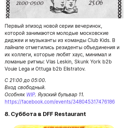
Vouie Lega и Ottuga b2b Elistratov.
С 21:00 до 05:00.

Вход свободный.

Особняк 
WIP
https://facebook.com/events/348045317476186
8. Суббота в DFF Restaurant
Субботняя тусовка в DFF — это литры 