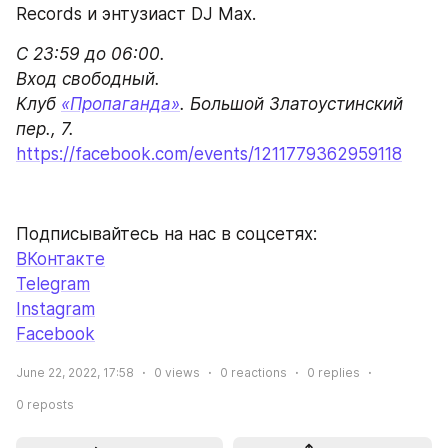
Подписывайтесь на нас в соцсетях:
ВКонтакте
Telegram
Instagram
Facebook
June 22, 2022, 17:58
0
views
0
reactions
0
replies
0
reposts
Repost
Share
Leave a Comment