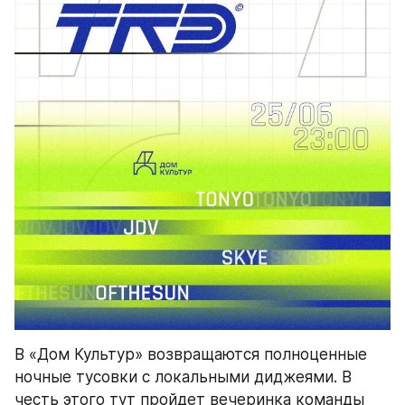
В «Дом Культур» возвращаются полноценные 
ночные тусовки с локальными диджеями. В 
честь этого тут пройдет вечеринка команды 
TRD, на которой вместе с резидентами 
формации выступит SKYE из дуэта Tiger Balms. 
Слушаем тут чикагский саунд, каноничное 
детройт-техно и другую электронику.
С 23:00.

Предпродажа 500 ₽ 
по ссылке
, на входе — 600 
₽.

Бар 
«Дом Культур»