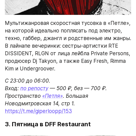
Мультижанровая скоростная тусовка в «Петле», 
на которой идеально поплясать под электро, 
техно, габбер, джангл и родственные им жанры. 
В лайнапе вечеринки: сестры-артистки RTE 
DISSIDENT, RLGN от лица лейбла Private Persons, 
продюсер Dj Takyon, а также Easy Fresh, Rimma 
Kim и Undergroover.
С 23:00 до 06:00.

Вход: 
по репосту
 — 500 ₽, без — 700 ₽.

Пространство 
«Петля»
. Большая 
https://t.me/giperloopp/153
3. Пятница в DFF Restaurant