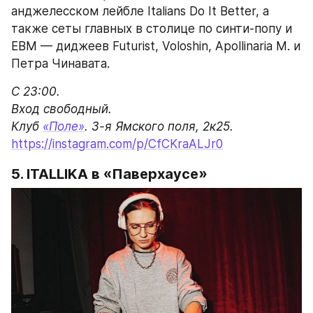
анджелесском лейбле Italians Do It Better, а 
также сеты главных в столице по синти-попу и 
EBM — диджеев Futurist, Voloshin, Apollinaria M. и 
Петра Чинавата.
С 23:00.

Вход свободный.

Клуб 
«Поле»
https://instagram.com/p/CfCKraALJr0
5. ITALLIKA в «Паверхаусе»