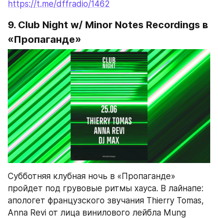
Субботняя клубная ночь в «Пропаганде» 
пройдет под грувовые ритмы хауса. В лайнапе: 
апологет французского звучания Thierry Tomas, 
Anna Revi от лица винилового лейбла Mung 
Records и энтузиаст DJ Max.
С 23:59 до 06:00.

Вход свободный.

Клуб 
«Пропаганда»
. Большой Златоустинский 
https://facebook.com/events/1211779362959118