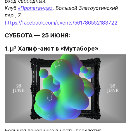
Вход свободный.

Клуб 
«Пропаганда»
. Большой Златоустинский 
https://facebook.com/events/561786552183722
СУББОТА — 25 ИЮНЯ:
1. µ³ Халиф-аист‎ в «Мутаборе»
Большая вечеринка в честь трехлетия 