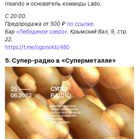
Insando и основатель команды Lado.
С 20:00.

Предпродажа от 500 ₽ 
по ссылке
.

Бар 
«Лебединое озеро»
. Крымский Вал, 9, стр. 
https://t.me/ogonokb/480
5. Супер-радио в «Суперметалле»
В субботу диско-клуб «Радуга» устраивает 
совместную тусовку с командой самых 
хипстерских чипсов «Пакет Картошки». За 
пульты на ивенте встанут сами основатели 
бренда Ян Лебедев и Миша Ганнушкин, а также 
их друзья-диджеи: Саша Хижняков, Арсений 
Насонов, дуэт Simple Symmetry и Sputnik.