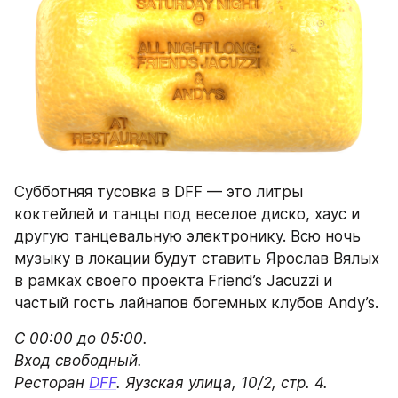
коктейлей и танцы под веселое диско, хаус и 
другую танцевальную электронику. Всю ночь 
музыку в локации будут ставить Ярослав Вялых 
в рамках своего проекта Friend’s Jacuzzi и 
частый гость лайнапов богемных клубов Andy’s.
С 00:00 до 05:00.

Вход свободный.

Ресторан 
DFF
https://t.me/dffradio/1462
9. Club Night w/ Minor Notes Recordings в 
«Пропаганде»