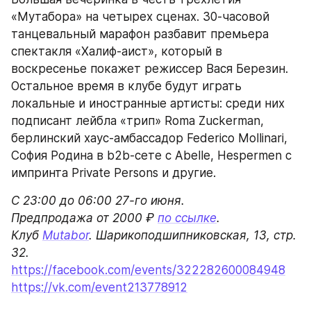
«Мутабора» на четырех сценах. 30-часовой 
танцевальный марафон разбавит премьера 
спектакля «Халиф-аист», который в 
воскресенье покажет режиссер Вася Березин. 
Остальное время в клубе будут играть 
локальные и иностранные артисты: среди них 
подписант лейбла «трип» Roma Zuckerman, 
берлинский хаус-амбассадор Federico Mollinari, 
София Родина в b2b-сете с Abelle, Hespermen с 
импринта Private Persons и другие.
С 23:00 до 06:00 27-го июня.

Предпродажа от 2000 ₽ 
по ссылке
.

Клуб 
Mutabor
. Шарикоподшипниковская, 13, стр. 
https://facebook.com/events/322282600084948
https://vk.com/event213778912