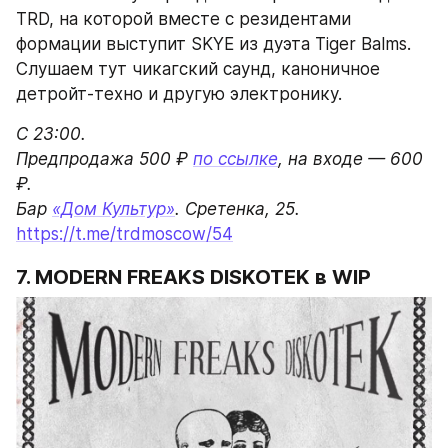
https://t.me/trdmoscow/54
7. MODERN FREAKS DISKOTEK в WIP
Первый эпизод новой серии вечеринок, 
которой занимаются молодые московские 
диджеи и музыканты из команды Club Kids. В 
лайнапе отметились резиденты объединения и 
их коллеги, которые любят хаус, минимал и 
ломаные ритмы: Vlas Leskin, Skunk York b2b 