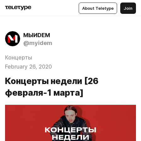
About Teletype
Join
МЫИDЕМ
@myidem
Концерты
February 26, 2020
Концерты недели [26
февраля-1 марта]