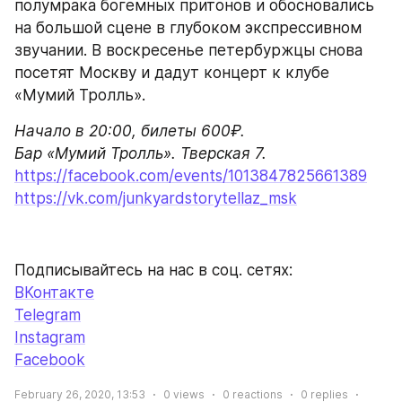
полумрака богемных притонов и обосновались 
на большой сцене в глубоком экспрессивном 
звучании. В воскресенье петербуржцы снова 
посетят Москву и дадут концерт к клубе 
«Мумий Тролль».
Начало в 20:00, билеты 600₽.

Бар «Мумий Тролль». Тверская 7.
https://facebook.com/events/1013847825661389
https://vk.com/junkyardstorytellaz_msk
Подписывайтесь на нас в соц. сетях:
ВКонтакте
Telegram
Instagram
Facebook
February 26, 2020, 13:53
0
views
0
reactions
0
replies