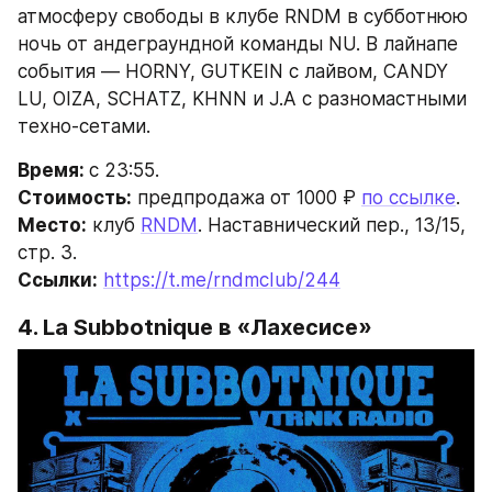
атмосферу свободы в клубе RNDM в субботнюю 
ночь от андеграундной команды NU. В лайнапе 
события — HORNY, GUTKEIN с лайвом, CANDY 
LU, OIZA, SCHATZ, KHNN и J.A с разномастными 
техно-сетами.
Время: 
с 23:55.
Стоимость:
 предпродажа от 1000 ₽ 
по ссылке
.
Место:
 клуб 
RNDM
. Наставнический пер., 13/15, 
стр. 3.
Ссылки:
https://t.me/rndmcIub/244
4. La Subbotnique в «Лахесисе»