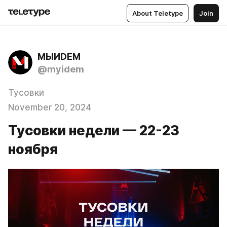
About Teletype
Join
МЫИDЕМ
@myidem
Тусовки
November 20, 2024
Тусовки недели — 22-23
ноября