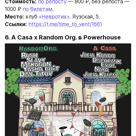
Стоимость:
по репосту
 — 800 ₽, без репоста — 
1000 ₽ 
по билетам
.
Место:
 клуб 
«Невротик»
. Яузская, 5.
Ссылки:
https://t.me/time_to_vent/1661
6. 
A Casa x Random Org.
 в Powerhouse