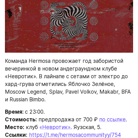
Команда Hermosa провожает год забористой 
вечеринкой в новом андеграундном клубе 
«Невротик». В лайнапе с сетами от электро до 
хард-грува отметились Яблочко Зелёное, 
Moscow Legend, Splav, Pavel Volkov, Makabr, BFA 
и Russian Bimbo.
Время: 
с 23:00.
Стоимость:
 предпродажа от 700 ₽ 
по ссылке
.
Место:
 клуб 
«Невротик»
. Яузская, 5.
Ссылки:
https://t.me/hermosacommunityy/754