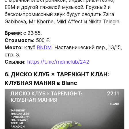
с мрачной электроникой, индастриал-техно, 
EBM и другой тяжелой музыкой. Грузный и 
бескомпромиссный звук будут сводить Zaira 
Gabibova, Mr Khorne, Mild Affect и Nikita Telegin.
Время: 
с 23:55.
Стоимость:
 500 ₽.
Место:
 клуб 
RNDM
. Наставнический пер., 13/15, 
стр. 3.
Ссылки:
https://t.me/rndmcIub/242
6. 
ДИСКО КЛУБ × TAPENIGHT КЛАН: 
КЛУБНАЯ МАНИЯ 
в Blanc