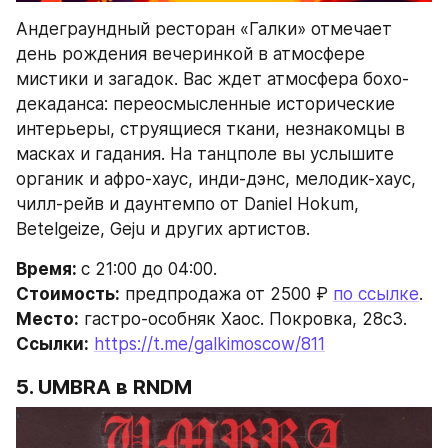
Андеграундный ресторан «Галки» отмечает 
день рождения вечеринкой в атмосфере 
мистики и загадок. Вас ждет атмосфера бохо-
декаданса: переосмысленные исторические 
интерьеры, струящиеся ткани, незнакомцы в 
масках и гадания. На танцполе вы услышите 
органик и афро-хаус, инди-дэнс, мелодик-хаус, 
чилл-рейв и даунтемпо от Daniel Hokum, 
Betelgeize, Geju и других артистов.
Время: 
с 21:00 до 04:00.
Стоимость:
 предпродажа от 2500 ₽ 
по ссылке
.
Место:
 гастро-особняк Хаос. Покровка, 28с3.
Ссылки:
https://t.me/galkimoscow/811
5. 
UMBRA 
в RNDM