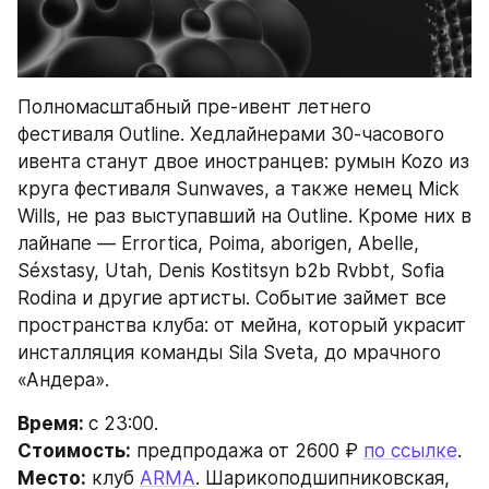
Полномасштабный пре-ивент летнего 
фестиваля Outline. Хедлайнерами 30-часового 
ивента станут двое иностранцев: румын Kozo из 
круга фестиваля Sunwaves, а также немец Mick 
Wills, не раз выступавший на Outline. Кроме них в 
лайнапе — Errortica, Poima, aborigen, Abelle, 
Séxstasy, Utah, Denis Kostitsyn b2b Rvbbt, Sofia 
Rodina и другие артисты. Событие займет все 
пространства клуба: от мейна, который украсит 
инсталляция команды Sila Sveta, до мрачного 
«Андера».
Время: 
с 23:00.
Стоимость:
 предпродажа от 2600 ₽ 
по ссылке
.
Место:
 клуб 
ARMA
. Шарикоподшипниковская, 