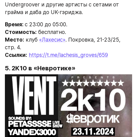
Undergroover и другие артисты с сетами от 
грайма и даба до UK-гэриджа.
Время: 
с 23:00 до 05:00.
Стоимость:
 бесплатно.
Место:
 клуб 
«Лахесис»
. Покровка, 21-23/25, 
стр. 4.
Ссылки:
https://t.me/lachesis_groves/659
5. 2К10 в «Невротике»