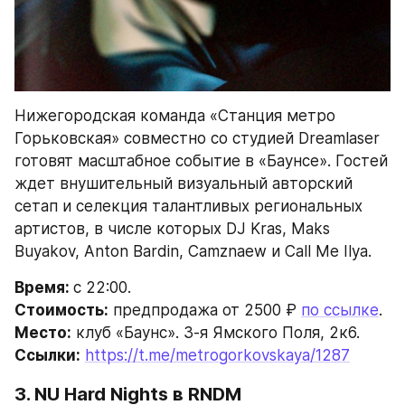
Нижегородская команда «Станция метро 
Горьковская» совместно со студией Dreamlaser 
готовят масштабное событие в «Баунсе». Гостей 
ждет внушительный визуальный авторский 
сетап и селекция талантливых региональных 
артистов, в числе которых DJ Kras, Maks 
Buyakov, Anton Bardin, Camznaew и Call Me Ilya.
Время: 
с 22:00.
Стоимость:
 предпродажа от 2500 ₽ 
по ссылке
.
Место:
 клуб «Баунс». 3-я Ямского Поля, 2к6.
Ссылки:
https://t.me/metrogorkovskaya/1287
3. 
NU Hard Nights 
в RNDM