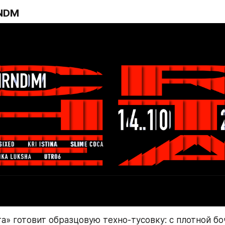
RNDM
а» готовит образцовую техно-тусовку: с плотной бо