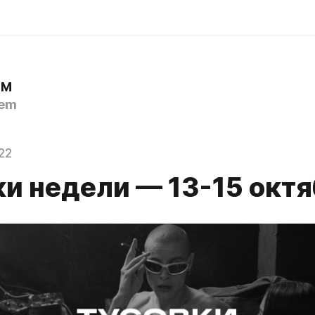
ЕМ
em
22
ки недели — 13-15 окт