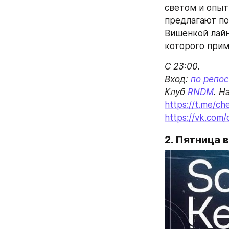
светом и опыт
предлагают под
Вишенкой лайн
которого прим
С 23:00.

Вход: 
по репос
Клуб 
RNDM
https://t.me/ch
https://vk.com/
2. Пятница 
в