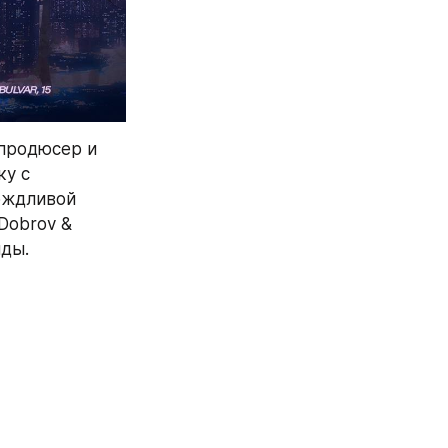
продюсер и 
у с 
ждливой 
Dobrov & 
нды.