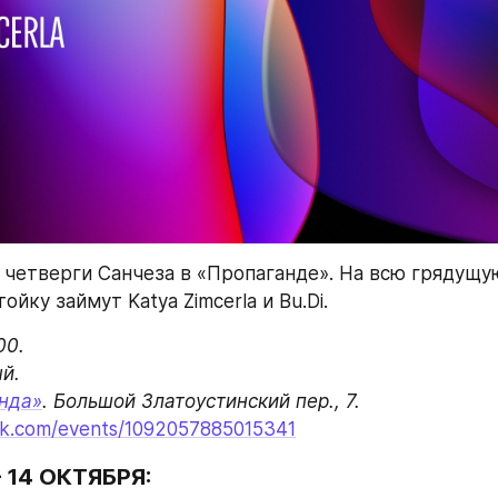
четверги Санчеза в «Пропаганде». На всю грядущую
йку займут Katya Zimcerla и Bu.Di.
0.

.

нда»
ok.com/events/1092057885015341
14 ОКТЯБРЯ: