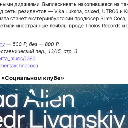
ными диджеями. Выплескивать накопившееся на тан
 сеты резидентов — Vika Luksha, osixed, UTRO6 и Kri I
апа станет екатеринбургский продюсер Slime Coca, 
етили иностранные лейблы вроде Tholos Records и O
ту
 — 500 ₽, без — 800 ₽.

erta_music/1380
chertaxslimecoca
 «Социальном клубе»