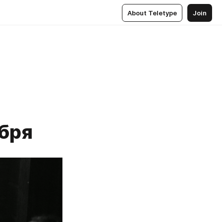
About Teletype
Join
ября