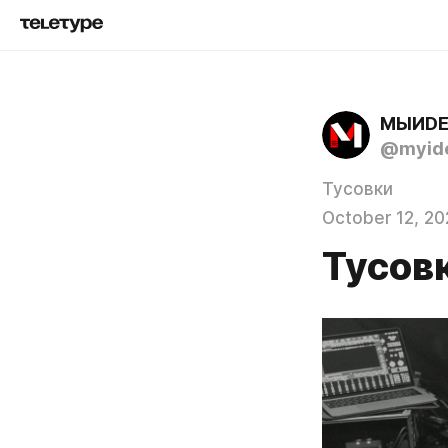
МЫИD
@myid
Тусовки
October 12, 20
Тусов