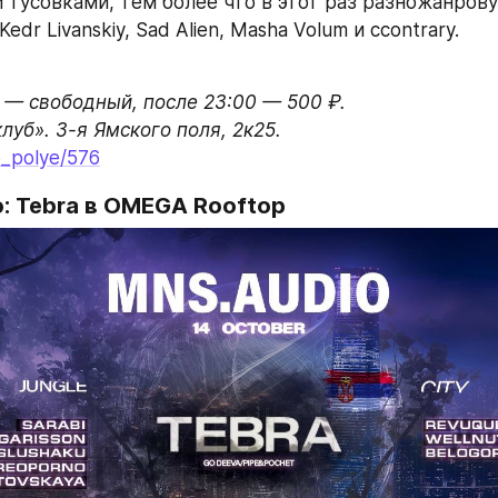
 тусовками, тем более что в этот раз разножанрову
edr Livanskiy, Sad Alien, Masha Volum и ccontrary. 
 — свободный, после 23:00 — 500 ₽.

o_polye/576
o: Tebra в OMEGA Rooftop