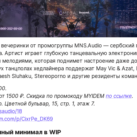
 вечеринки от промогруппы MNS.Audio — сербский 
a. Артист играет глубокую танцевальную электроник
 мелодиями, которая поднимет настроение даже до
х танцполах хедлайнера поддержат May Vic & Azat, 
aesh Sluhaku, Stereoporno и другие резиденты кома
0.

т 1500 ₽. Скидка по промокоду MYIDEM 
по ссылке
.

saudio/18
ram.com/p/CixrPe_DK69
чный минимал в WIP