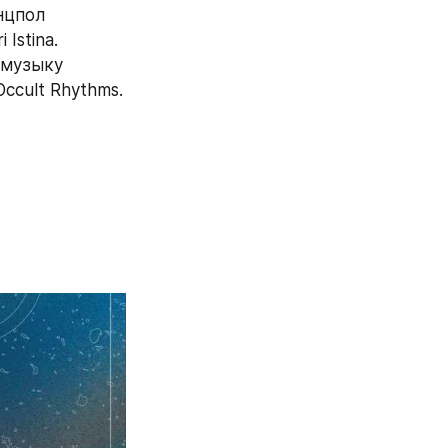
цпол 
stina. 
музыку 
ccult Rhythms.