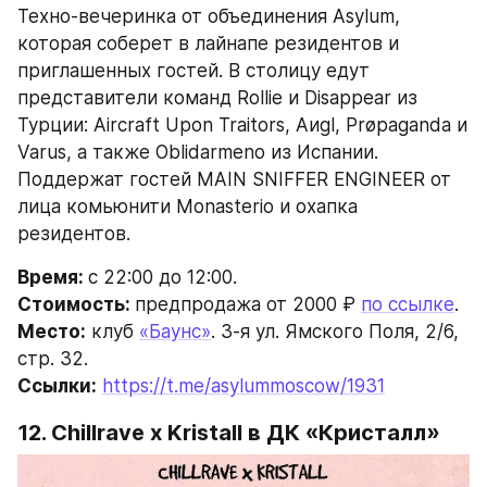
Техно-вечеринка от объединения Asylum, 
которая соберет в лайнапе резидентов и 
приглашенных гостей. В столицу едут 
представители команд Rollie и Disappear из 
Турции: Aircraft Upon Traitors, Aиgl, Prøpaganda и 
Varus, а также Oblidarmeno из Испании. 
Поддержат гостей MAIN SNIFFER ENGINEER от 
лица комьюнити Monasterio и охапка 
резидентов.
Время: 
с 22:00 до 12:00.
Стоимость: 
предпродажа от 2000 ₽ 
по ссылке
.
Место:
 клуб 
«Баунс»
. 3-я ул. Ямского Поля, 2/6, 
стр. 32.
Ссылки:
https://t.me/asylummoscow/1931
12. Chillrave x Kristall в ДК «Кристалл»