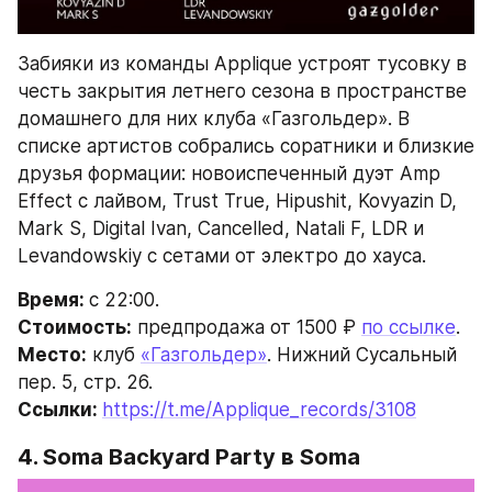
Забияки из команды Applique устроят тусовку в 
честь закрытия летнего сезона в пространстве 
домашнего для них клуба «Газгольдер». В 
списке артистов собрались соратники и близкие 
друзья формации: новоиспеченный дуэт Amp 
Effect с лайвом, Trust True, Hipushit, Kovyazin D, 
Mark S, Digital Ivan, Cancelled, Natali F, LDR и 
Levandowskiy с сетами от электро до хауса.
Время: 
с 22:00.
Стоимость:
 предпродажа от 1500 ₽ 
по ссылке
.
Место:
 клуб 
«Газгольдер»
. Нижний Сусальный 
пер. 5, стр. 26.
Ссылки: 
https://t.me/Applique_records/3108
4. Soma Backyard Party в Soma