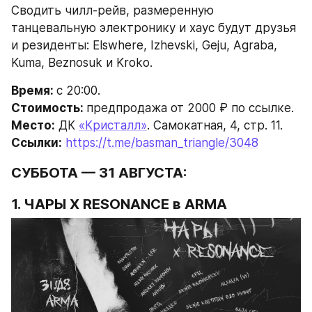
Сводить чилл-рейв, размеренную 
танцевальную электронику и хаус будут друзья 
и резиденты: Elswhere, Izhevski, Geju, Agraba, 
Kuma, Beznosuk и Kroko.
Время: 
с 20:00.
Стоимость: 
предпродажа от 2000 ₽ по ссылке. 
Место:
 ДК 
«Кристалл»
. Самокатная, 4, стр. 11.
Ссылки:
https://t.me/basman_triangle/3048
СУББОТА — 31 АВГУСТА:
1. ЧАРЫ X RESONANCE в ARMA