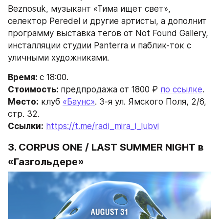
Beznosuk, музыкант «Тима ищет свет», 
селектор Peredel и другие артисты, а дополнит 
программу выставка тегов от Not Found Gallery, 
инсталляции студии Panterra и паблик-ток с 
уличными художниками.
Время: 
с 18:00.
Стоимость: 
предпродажа от 1800 ₽ 
по ссылке
.
Место:
 клуб 
«Баунс»
. 3-я ул. Ямского Поля, 2/6, 
стр. 32.
Ссылки:
https://t.me/radi_mira_i_lubvi
3. CORPUS ONE / LAST SUMMER NIGHT в 
«Газгольдере»