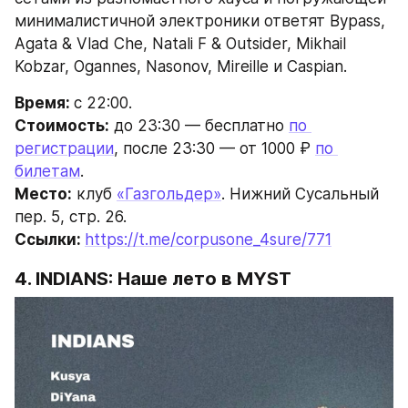
минималистичной электроники ответят Bypass, 
Agata & Vlad Che, Natali F & Outsider, Mikhail 
Kobzar, Ogannes, Nasonov, Mireille и Caspian.
Время: 
с 22:00.
Стоимость:
 до 23:30 — бесплатно 
по 
регистрации
, после 23:30 — от 1000 ₽ 
по 
билетам
.
Место:
 клуб 
«Газгольдер»
. Нижний Сусальный 
пер. 5, стр. 26.
Ссылки: 
https://t.me/corpusone_4sure/771
4. INDIANS: Наше лето в MYST