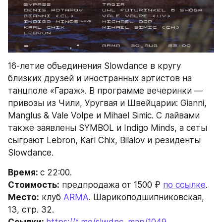
16-летие объединения Slowdance в кругу 
близких друзей и иностранных артистов на 
танцполе «Гараж». В программе вечеринки — 
привозы из Чили, Уругвая и Швейцарии: Gianni, 
Manglus & Vale Volpe и Mihael Simic. С лайвами 
также заявлены SYMBOL и Indigo Minds, а сеты 
сыграют Lebron, Karl Chix, Bilalov и резиденты 
Slowdance.
Время: 
с 22:00.
Стоимость:
 предпродажа от 1500 ₽ 
по ссылке
.
Место:
 клуб 
ARMA
. Шарикоподшипниковская, 
13, стр. 32.
Ссылки: 
https://t.me/slwdnc_map/1049