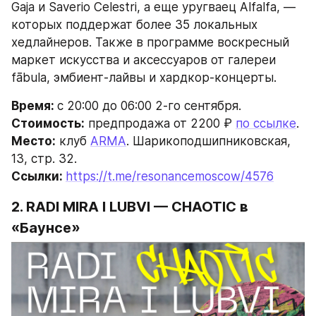
Gaja и Saverio Celestri, а еще уругваец Alfalfa, — 
которых поддержат более 35 локальных 
хедлайнеров. Также в программе воскресный 
маркет искусства и аксессуаров от галереи 
fābula, эмбиент-лайвы и хардкор-концерты.
Время: 
с 20:00 до 06:00 2-го сентября.
Стоимость:
 предпродажа от 2200 ₽ 
по ссылке
.
Место:
 клуб 
ARMA
. Шарикоподшипниковская, 
13, стр. 32.
Ссылки: 
https://t.me/resonancemoscow/4576
2. RADI MIRA I LUBVI — CHAOTIC
в 
«Баунсе»