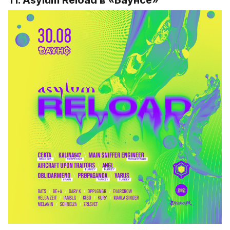
11. 
Asylum Reload 
в «Баунсе»