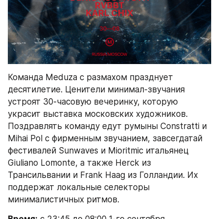
Команда Meduza с размахом празднует 
десятилетие. Ценители минимал-звучания 
устроят 30-часовую вечеринку, которую 
украсит выставка московских художников. 
Поздравлять команду едут румыны Constratti и 
Mihai Pol с фирменным звучанием, завсегдатай 
фестивалей Sunwaves и Mioritmic итальянец 
Giuliano Lomonte, а также Herck из 
Трансильвании и Frank Haag из Голландии. Их 
поддержат локальные селекторы 
минималистичных ритмов.
Время:
 с 23:45 до 08:00 1-го сентября.